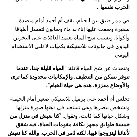
الحرب نفسها".
في ممر ضيق بين الخيام، تقف أم أحمد أمام منضدة
صغيرة وضعت عليها إناء به ماء وصابون لتغسل أطباقا
وأكوابا. وبسبب شح المياه تعتمد العائلات على التخزين
اليدوي في جالونات بلاستيكية بكميات لا تلبي الاستخدام
اليومي.
وتتحدث عن شح المياه قائلة:
"المياه قليلة جدا، عندما
تتوفر نتمكن من التنظيف. والإمكانيات محدودة كما ترى
والأوضاع مقززة. هذه هي حياة الخيام".
تجلس أم أحمد على برميل بلاستيكي صغير أمام الخيمة،
وتشخص ببصرها وهي تستعيد في ذهنها صورة منزلها
وشكل حياتها كما كانت، وتقول: "
كنا نعيش في منزل من
خمسة طوابق مجهز بكافة مقومات الحياة، فيه شقق
لأبنائنا ليتزوجوا فيها، لكنه دُمر في الحرب. والله كنا نعيش