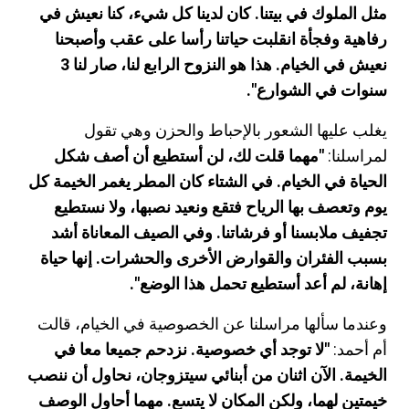
مثل الملوك في بيتنا. كان لدينا كل شيء، كنا نعيش في
رفاهية وفجأة انقلبت حياتنا رأسا على عقب وأصبحنا
نعيش في الخيام. هذا هو النزوح الرابع لنا، صار لنا 3
سنوات في الشوارع".
يغلب عليها الشعور بالإحباط والحزن وهي تقول
لمراسلنا:
"مهما قلت لك، لن أستطيع أن أصف شكل
الحياة في الخيام. في الشتاء كان المطر يغمر الخيمة كل
يوم وتعصف بها الرياح فتقع ونعيد نصبها، ولا نستطيع
تجفيف ملابسنا أو فرشاتنا. وفي الصيف المعاناة أشد
بسبب الفئران والقوارض الأخرى والحشرات. إنها حياة
إهانة، لم أعد أستطيع تحمل هذا الوضع".
وعندما سألها مراسلنا عن الخصوصية في الخيام، قالت
أم أحمد:
"لا توجد أي خصوصية. نزدحم جميعا معا في
الخيمة. الآن اثنان من أبنائي سيتزوجان، نحاول أن ننصب
خيمتين لهما، ولكن المكان لا يتسع. مهما أحاول الوصف