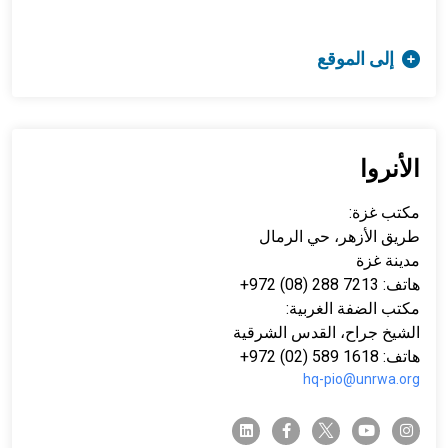
إلى الموقع
الأنروا
مكتب غزة:
طريق الأزهر، حي الرمال
مدينة غزة
هاتف: 7213 288 (08) 972+
مكتب الضفة الغربية:
الشيخ جراح، القدس الشرقية
هاتف: 1618 589 (02) 972+
hq-pio@unrwa.org
twitter-x
linkedin
facebook-f
youtube
instagram