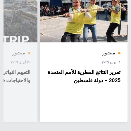
منشور
منشور
٠١ يونيو ٢٠٢٦
٢٠ أبريل ٢٠٢٦
تقرير النتائج القطرية للأمم المتحدة
التقييم النهائي
2025 – دولة فلسطين
والاحتياجات في