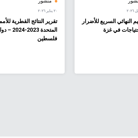
شور
منشور
٢٠ يناير ٢٠٢٦
يم النهائي السريع للأضرار
تقرير النتائج القطرية للأمم
حتياجات في غزة
المتحدة 2023-2024 –
فلسطين