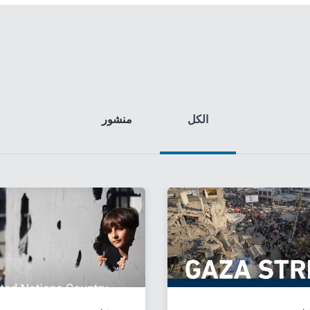
الكل
منشور