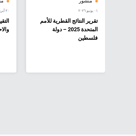
منشور
من
٠١ يونيو ٢٠٢٦
٢٠ أبريل ٢٠٢٦
ام
تقرير النتائج القطرية للأمم
التقي
المتحدة 2025 – دولة
والا
فلسطين