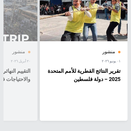
منشور
منشور
٠١ يونيو ٢٠٢٦
٢٠ أبريل ٢٠٢٦
تقرير النتائج القطرية للأمم المتحدة
التقييم النهائي
2025 – دولة فلسطين
والاحتياجات في